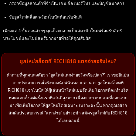
กรอกข้อมูลส่วนตัวที่จำเป็น เช่น ชื่อ เบอร์โทร และบัญชีธนาคาร
รับยูสใหม่สล็อต พร้อมโบนัสต้อนรับทันที
เพียงแค่ 4 ขั้นตอนง่ายๆ คุณก็จะกลายเป็นสมาชิกใหม่พร้อมรับสิทธิ
ประโยชน์และโบนัสฟรีมากมายที่รอให้คุณสัมผัส
ยูสใหม่สล็อตที่ RICH818 แตกง่ายจริงไหม?
คำถามที่ทุกคนสงสัยว่า “ยูสใหม่แตกง่ายจริงหรือเปล่า?” เราขอยืนยัน
จากประสบการณ์จริงของนักพนันหลายท่านว่า ยูสใหม่สล็อตที่
RICH818 แจกโบนัสให้ผู้เล่นหน้าใหม่แบบจัดเต็ม โอกาสที่จะทำแจ็ค
พอตแตกตั้งแต่ครั้งแรกที่เล่นมีสูงมาก เนื่องจากระบบเกมที่ออกแบบ
มาเพื่อเพิ่มโอกาสให้ยูสใหม่โดยเฉพาะ เพราะฉะนั้น หากคุณอยาก
สัมผัสประสบการณ์ “แตกง่าย” อย่ารอช้า สมัครยูสใหม่กับ RICH818
ได้เลยตอนนี้