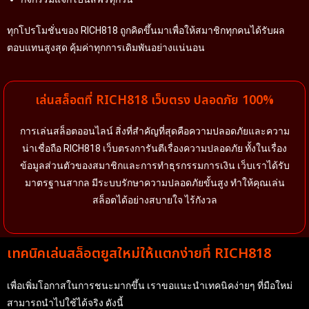
ทุกโปรโมชั่นของ RICH818 ถูกคิดขึ้นมาเพื่อให้สมาชิกทุกคนได้รับผล
ตอบแทนสูงสุด คุ้มค่าทุกการเดิมพันอย่างแน่นอน
เล่นสล็อตที่ RICH818 เว็บตรง ปลอดภัย 100%
การเล่นสล็อตออนไลน์ สิ่งที่สำคัญที่สุดคือความปลอดภัยและความ
น่าเชื่อถือ RICH818 เว็บตรงการันตีเรื่องความปลอดภัย ทั้งในเรื่อง
ข้อมูลส่วนตัวของสมาชิกและการทำธุรกรรมการเงิน เว็บเราได้รับ
มาตรฐานสากล มีระบบรักษาความปลอดภัยขั้นสูง ทำให้คุณเล่น
สล็อตได้อย่างสบายใจ ไร้กังวล
เทคนิคเล่นสล็อตยูสใหม่ให้แตกง่ายที่ RICH818
เพื่อเพิ่มโอกาสในการชนะมากขึ้น เราขอแนะนำเทคนิคง่ายๆ ที่มือใหม่
สามารถนำไปใช้ได้จริง ดังนี้