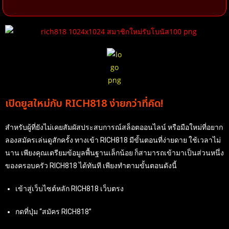
เปิดยูสใหม่กับ RICH818 ง่ายกว่าที่คิด!
สำหรับผู้ที่ยังไม่เคยสัมผัสประสบการณ์สล็อตออนไลน์ หรือมือใหม่ที่อยาก
ลองสมัครเล่นดูสักครั้ง ทางเข้า RICH818 มีขั้นตอนที่ง่ายดาย ใช้เวลาไม่
นาน เพียงคุณเตรียมข้อมูลพื้นฐานเล็กน้อย ก็สามารถเข้ามาเป็นส่วนหนึ่ง
ของครอบครัว RICH818 ได้ทันที เพียงทำตามขั้นตอนดังนี้
เข้าสู่เว็บไซต์หลัก RICH818 เว็บตรง
กดที่ปุ่ม “สมัคร RICH818”