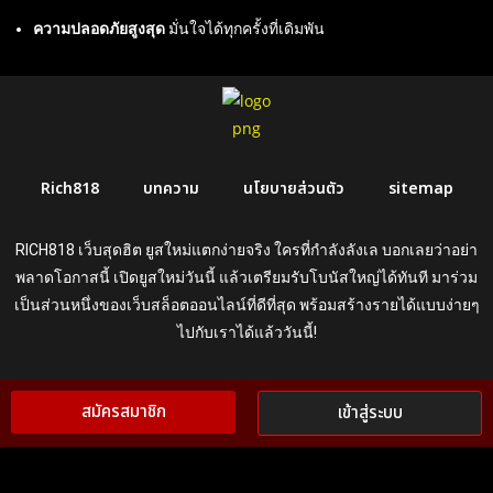
ความปลอดภัยสูงสุด
มั่นใจได้ทุกครั้งที่เดิมพัน
Rich818
บทความ
นโยบายส่วนตัว
sitemap
RICH818 เว็บสุดฮิต ยูสใหม่แตกง่ายจริง ใครที่กำลังลังเล บอกเลยว่าอย่า
พลาดโอกาสนี้ เปิดยูสใหม่วันนี้ แล้วเตรียมรับโบนัสใหญ่ได้ทันที มาร่วม
เป็นส่วนหนึ่งของเว็บสล็อตออนไลน์ที่ดีที่สุด พร้อมสร้างรายได้แบบง่ายๆ
ไปกับเราได้แล้ววันนี้!
สมัครสมาชิก
เข้าสู่ระบบ