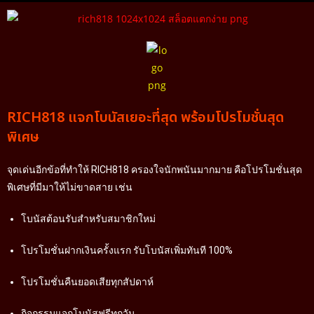
RICH818 แจกโบนัสเยอะที่สุด พร้อมโปรโมชั่นสุด
พิเศษ
จุดเด่นอีกข้อที่ทำให้ RICH818 ครองใจนักพนันมากมาย คือโปรโมชั่นสุด
พิเศษที่มีมาให้ไม่ขาดสาย เช่น
โบนัสต้อนรับสำหรับสมาชิกใหม่
โปรโมชั่นฝากเงินครั้งแรก รับโบนัสเพิ่มทันที 100%
โปรโมชั่นคืนยอดเสียทุกสัปดาห์
กิจกรรมแจกโบนัสฟรีทุกวัน